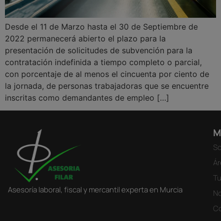
Desde el 11 de Marzo hasta el 30 de Septiembre de
2022 permanecerá abierto el plazo para la
presentación de solicitudes de subvención para la
contratación indefinida a tiempo completo o parcial,
con porcentaje de al menos el cincuenta por ciento de
la jornada, de personas trabajadoras que se encuentre
inscritas como demandantes de empleo […]
M
So
Ár
Tu
Asesoría laboral, fiscal y mercantil experta en Murcia
No
C