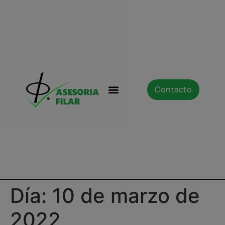
Contacto
Sobre nosotros
Área de Cliente
Canal de Denuncias
Día:
10 de marzo de
2022