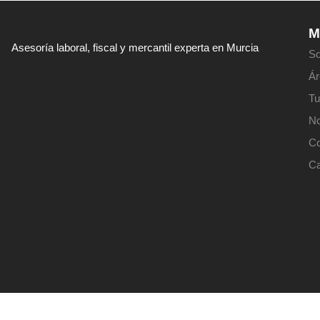
M
Asesoría laboral, fiscal y mercantil experta en Murcia
So
Ár
Tu
No
Co
Ca