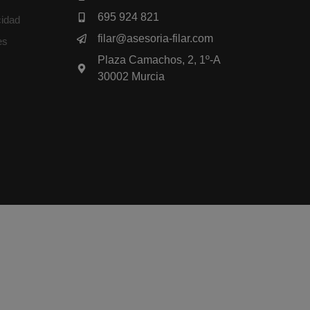
695 924 821
cidad
filar@asesoria-filar.com
es
Plaza Camachos, 2, 1º-A
30002 Murcia