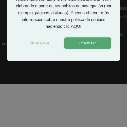
elaborado a partir de tus hábitos de navegación (por
Asesoramiento Fiscal
Política de Priva
ejemplo, páginas visitadas). Puedes obtener más
Asesoramiento Mercantil
Política de cooki
información sobre nuestra política de cookies
Mapa web
haciendo clic
AQUÍ
Declaración de
Accesibilidad
ias
RECHAZAR
PERMITIR