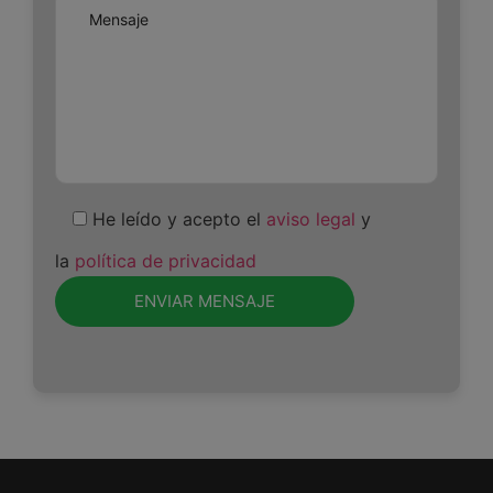
He leído y acepto el
aviso legal
y
la
política de privacidad
Por
favor,
deja
este
campo
vacío.