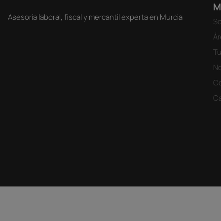
M
Asesoría laboral, fiscal y mercantil experta en Murcia
So
Ár
Tu
No
C
Ca